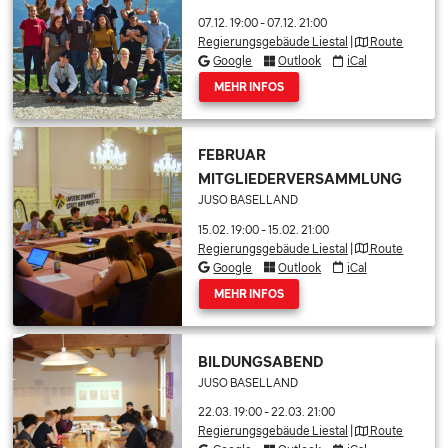
07.12. 19:00
-
07.12. 21:00
Regierungsgebäude Liestal
|
Route
Google
Outlook
iCal
MEHR INFOS
FEBRUAR
MITGLIEDERVERSAMMLUNG
JUSO BASELLAND
15.02. 19:00
-
15.02. 21:00
Regierungsgebäude Liestal
|
Route
Google
Outlook
iCal
MEHR INFOS
BILDUNGSABEND
JUSO BASELLAND
22.03. 19:00
-
22.03. 21:00
Regierungsgebäude Liestal
|
Route