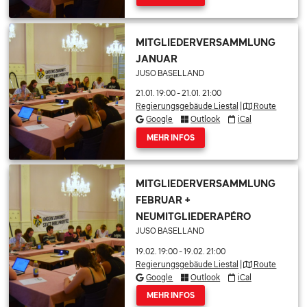
MITGLIEDERVERSAMMLUNG
JANUAR
JUSO BASELLAND
21.01. 19:00
-
21.01. 21:00
Regierungsgebäude Liestal
|
Route
Google
Outlook
iCal
MEHR INFOS
MITGLIEDERVERSAMMLUNG
FEBRUAR +
NEUMITGLIEDERAPÉRO
JUSO BASELLAND
19.02. 19:00
-
19.02. 21:00
Regierungsgebäude Liestal
|
Route
Google
Outlook
iCal
MEHR INFOS