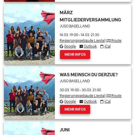
MÄRZ
MITGLIEDERVERSAMMLUNG
JUSO BASELLAND
14.03. 19:00
-
14.03. 21:30
Regierungsgebäude Liestal
|
Route
Google
Outlook
iCal
MEHR INFOS
WAS MEINSCH DU DERZUE?
JUSO BASELLAND
30.03. 19:00
-
30.03. 21:00
Regierungsgebäude Liestal
|
Route
Google
Outlook
iCal
MEHR INFOS
JUNI