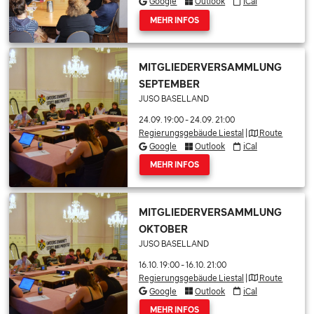
Google
Outlook
iCal
MEHR INFOS
MITGLIEDERVERSAMMLUNG
SEPTEMBER
JUSO BASELLAND
24.09. 19:00
-
24.09. 21:00
Regierungsgebäude Liestal
|
Route
Google
Outlook
iCal
MEHR INFOS
MITGLIEDERVERSAMMLUNG
OKTOBER
JUSO BASELLAND
16.10. 19:00
-
16.10. 21:00
Regierungsgebäude Liestal
|
Route
Google
Outlook
iCal
MEHR INFOS