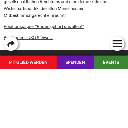
gesellschaftlichen Reichtums und eine demokratische
Wirtschaftspolitik, die allen Menschen ein
Mitbestimmungsrecht einräumt!
Positionspapier "Boden gehört uns allen!"
Positionen JUSO Schweiz
MITGLIED WERDEN
SPENDEN
EVENTS
DIE JUSO
INHALTE
MEDIEN
ÜBER UNS
BILDUNG
POSITIONEN
VORSTAND
DIE JUSO
MANDATSTRÄGER*INNEN
INHALTE
STATUTEN