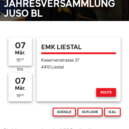
JAHRESVERSAMMLUNG
JUSO BL
07
EMK LIESTAL
Mär.
Kasernenstrasse 37
15
00
4410 Liestal
bis
07
Mär.
ROUTE
19
00
GOOGLE
OUTLOOK
ICAL